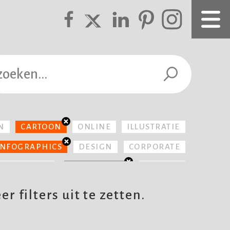
N
CARTOON
ONLINE
ILLUSTRATIE
INFOGRAPHICS
DESIGN
CORPORATE
YPOGRAFIE
REALISTISCH
BOEKEN
EDUCATIEF
 filters uit te zetten.