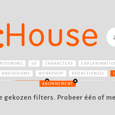
ARTOONING
3D
CHARACTERS
EXPLANIMATIO
ABSURDISME
WORKSHOP
REDACTIONEEL
ISIE
TIJDSCHRIFT
HUMOR
PRODUCT
T
ABONNEMENT
KIJKPLAAT
GAMES
 gekozen filters. Probeer één of meer