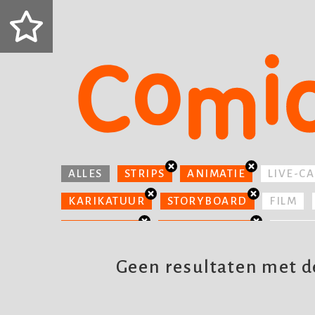
ALLES
STRIPS
ANIMATIE
LIVE-C
KARIKATUUR
STORYBOARD
FILM
PICTOGRAM
CONCEPTUEEL
TELEV
VERPAKKING
Geen resultaten met de