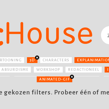
ARTOONING
3D
CHARACTERS
EXPLANIMATIO
ABSURDISME
WORKSHOP
REDACTIONEEL
ISIE
TIJDSCHRIFT
HUMOR
PRODUCT
T
ANIMATED-GIF
KIJKPLAAT
GAMES
 gekozen filters. Probeer één of meer