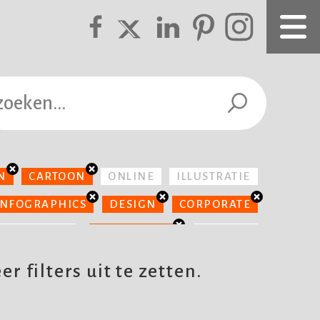
N
CARTOON
ONLINE
ILLUSTRATIE
INFOGRAPHICS
DESIGN
CORPORATE
YPOGRAFIE
REALISTISCH
BOEKEN
EDUCATIEF
 filters uit te zetten.