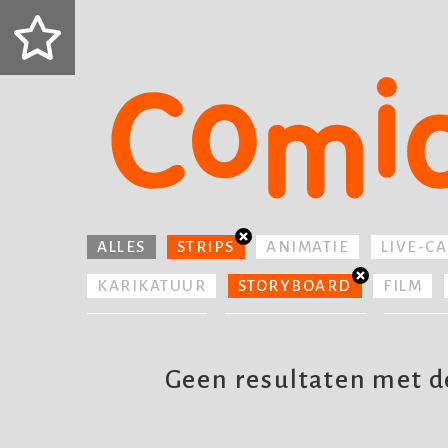
ALLES
STRIPS
ANIMATIE
LIVE-C
KARIKATUUR
STORYBOARD
FILM
PICTOGRAM
CONCEPTUEEL
TELEV
VERPAKKING
Geen resultaten met de